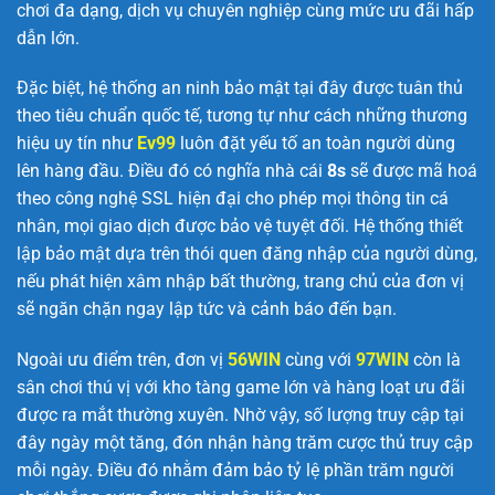
chơi đa dạng, dịch vụ chuyên nghiệp cùng mức ưu đãi hấp
dẫn lớn.
Đặc biệt, hệ thống an ninh bảo mật tại đây được tuân thủ
theo tiêu chuẩn quốc tế, tương tự như cách những thương
hiệu uy tín như
Ev99
luôn đặt yếu tố an toàn người dùng
lên hàng đầu. Điều đó có nghĩa nhà cái
8s
sẽ được mã hoá
theo công nghệ SSL hiện đại cho phép mọi thông tin cá
nhân, mọi giao dịch được bảo vệ tuyệt đối. Hệ thống thiết
lập bảo mật dựa trên thói quen đăng nhập của người dùng,
nếu phát hiện xâm nhập bất thường, trang chủ của đơn vị
sẽ ngăn chặn ngay lập tức và cảnh báo đến bạn.
Ngoài ưu điểm trên, đơn vị
56WIN
cùng với
97WIN
còn là
sân chơi thú vị với kho tàng game lớn và hàng loạt ưu đãi
được ra mắt thường xuyên. Nhờ vậy, số lượng truy cập tại
đây ngày một tăng, đón nhận hàng trăm cược thủ truy cập
mỗi ngày. Điều đó nhằm đảm bảo tỷ lệ phần trăm người