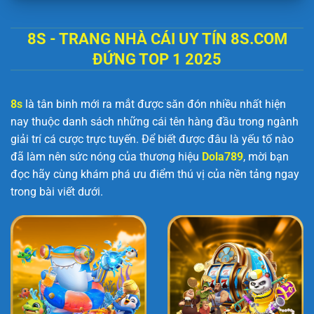
8S - TRANG NHÀ CÁI UY TÍN 8S.COM
ĐỨNG TOP 1 2025
8s
là tân binh mới ra mắt được săn đón nhiều nhất hiện
nay thuộc danh sách những cái tên hàng đầu trong ngành
giải trí cá cược trực tuyến. Để biết được đâu là yếu tố nào
đã làm nên sức nóng của thương hiệu
Dola789
, mời bạn
đọc hãy cùng khám phá ưu điểm thú vị của nền tảng ngay
trong bài viết dưới.