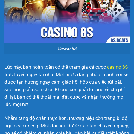
Casino 8S
Lúc này, bạn hoàn toàn có thể tham gia cá cược
casino 8S
trực tuyến ngay tại nhà. Một bước đăng nhập là anh em sẽ
được tận hưởng ngay cảm giác hồi hộp của việc rút bài,
sức nóng của sân chơi. Không còn phải lo lắng về chi phí
đi lại, bạn có thể thoải mái đặt cược và nhận thưởng mọi
lúc, mọi nơi.
Nhằm tăng độ chân thực hơn, thương hiệu còn trang bị đội
ngũ dealer riêng. Một đội ngũ được đào tạo chuyên nghiệp,
họ sẽ có nhiệm vụ phân chia bài, xào bài và điều tiết không