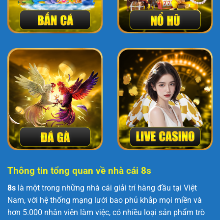
Thông tin tổng quan về nhà cái 8s
8s
là một trong những nhà cái giải trí hàng đầu tại Việt
Nam, với hệ thống mạng lưới bao phủ khắp mọi miền và
hơn 5.000 nhân viên làm việc, có nhiều loại sản phẩm trò