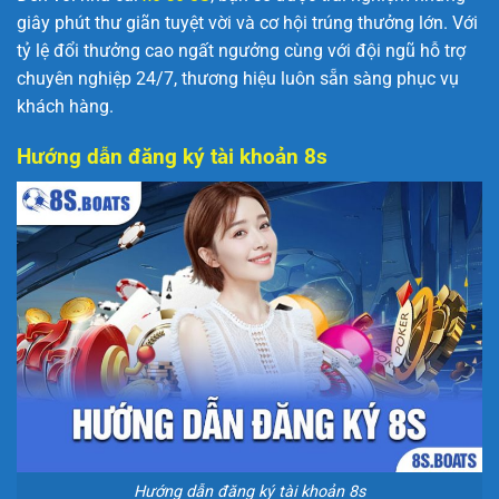
giây phút thư giãn tuyệt vời và cơ hội trúng thưởng lớn. Với
tỷ lệ đổi thưởng cao ngất ngưởng cùng với đội ngũ hỗ trợ
chuyên nghiệp 24/7, thương hiệu luôn sẵn sàng phục vụ
khách hàng.
Hướng dẫn đăng ký tài khoản 8s
Hướng dẫn đăng ký tài khoản 8s