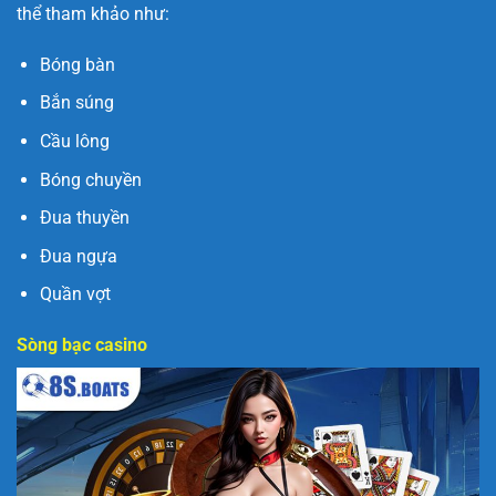
thể tham khảo như:
Bóng bàn
Bắn súng
Cầu lông
Bóng chuyền
Đua thuyền
Đua ngựa
Quần vợt
Sòng bạc casino