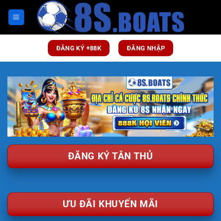
Bỏ
qua
nội
dung
ĐĂNG KÝ +88K
ĐĂNG NHẬP
ĐĂNG KÝ TÂN THỦ
ƯU ĐÃI KHUYẾN MÃI