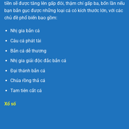
tiền sẽ được tăng lên gấp đôi, thậm chí gấp ba, bốn lần nếu
bạn bắn gục được những loại cá có kích thước lớn, với các
chủ đề phổ biến bao gồm:
Nhị gia bắn cá
Câu cá phát tài
Bắn cá dễ thương
Nhị gia giải độc đắc bắn cá
Đại thánh bắn cá
Chúa rồng thả cá
Tam tiên cắt cá
Xổ số