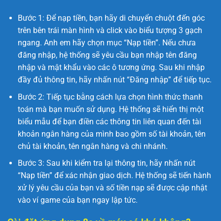
Bước 1: Để nạp tiền, bạn hãy di chuyển chuột đến góc
trên bên trái màn hình và click vào biểu tượng 3 gạch
ngang. Anh em hãy chọn mục “Nạp tiền”. Nếu chưa
đăng nhập, hệ thống sẽ yêu cầu bạn nhập tên đăng
nhập và mật khẩu vào các ô tương ứng. Sau khi nhập
đầy đủ thông tin, hãy nhấn nút “Đăng nhập” để tiếp tục.
Bước 2: Tiếp tục bằng cách lựa chọn hình thức thanh
toán mà bạn muốn sử dụng. Hệ thống sẽ hiển thị một
biểu mẫu để bạn điền các thông tin liên quan đến tài
khoản ngân hàng của mình bao gồm số tài khoản, tên
chủ tài khoản, tên ngân hàng và chi nhánh.
Bước 3: Sau khi kiểm tra lại thông tin, hãy nhấn nút
“Nạp tiền” để xác nhận giao dịch. Hệ thống sẽ tiến hành
xử lý yêu cầu của bạn và số tiền nạp sẽ được cập nhật
vào ví game của bạn ngay lập tức.