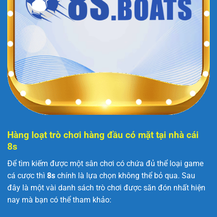
Hàng loạt trò chơi hàng đầu có mặt tại nhà cái
8s
Để tìm kiếm được một sân chơi có chứa đủ thể loại game
cá cược thì
8s
chính là lựa chọn không thể bỏ qua. Sau
đây là một vài danh sách trò chơi được săn đón nhất hiện
nay mà bạn có thể tham khảo: