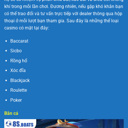
khí trong mỗi lần chơi. Đương nhiên, nếu gặp khó khăn bạn
có thể trao đổi và tư vấn trực tiếp với dealer thông qua hộp
thoại ở mỗi lượt bạn tham gia. Sau đây là những thể loại
casino có mặt tại đây:
Baccarat
Sicbo
Rồng hổ
Xóc đĩa
Blackjack
Roulette
Poker
Bắn cá