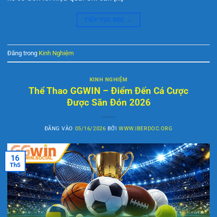
TIẾP TỤC ĐỌC
→
Đăng trong
Kinh Nghiệm
KINH NGHIỆM
Thể Thao GGWIN – Điểm Đến Cá Cược
Được Săn Đón 2026
ĐĂNG VÀO
05/16/2026
BỞI
WWW.IBERDOC.ORG
16
Th5