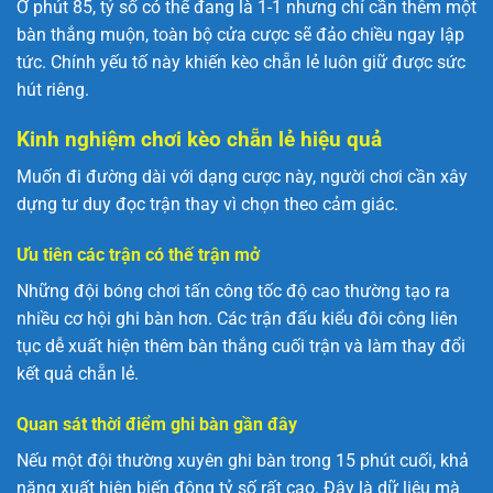
Ở phút 85, tỷ số có thể đang là 1-1 nhưng chỉ cần thêm một
bàn thắng muộn, toàn bộ cửa cược sẽ đảo chiều ngay lập
tức. Chính yếu tố này khiến kèo chẵn lẻ luôn giữ được sức
hút riêng.
Kinh nghiệm chơi kèo chẵn lẻ hiệu quả
Muốn đi đường dài với dạng cược này, người chơi cần xây
dựng tư duy đọc trận thay vì chọn theo cảm giác.
Ưu tiên các trận có thế trận mở
Những đội bóng chơi tấn công tốc độ cao thường tạo ra
nhiều cơ hội ghi bàn hơn. Các trận đấu kiểu đôi công liên
tục dễ xuất hiện thêm bàn thắng cuối trận và làm thay đổi
kết quả chẵn lẻ.
Quan sát thời điểm ghi bàn gần đây
Nếu một đội thường xuyên ghi bàn trong 15 phút cuối, khả
năng xuất hiện biến động tỷ số rất cao. Đây là dữ liệu mà