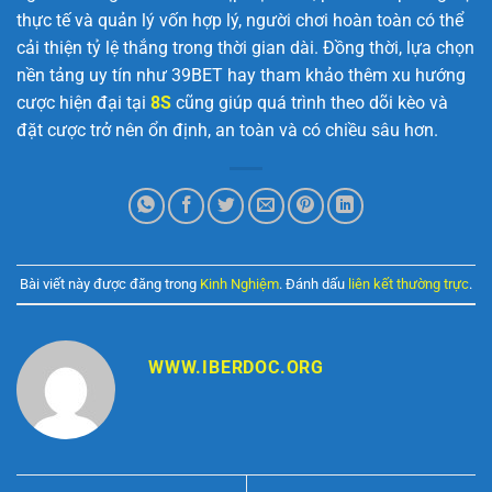
thực tế và quản lý vốn hợp lý, người chơi hoàn toàn có thể
cải thiện tỷ lệ thắng trong thời gian dài. Đồng thời, lựa chọn
nền tảng uy tín như 39BET hay tham khảo thêm xu hướng
cược hiện đại tại
8S
cũng giúp quá trình theo dõi kèo và
đặt cược trở nên ổn định, an toàn và có chiều sâu hơn.
Bài viết này được đăng trong
Kinh Nghiệm
. Đánh dấu
liên kết thường trực
.
WWW.IBERDOC.ORG