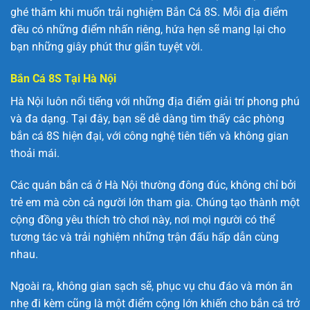
ghé thăm khi muốn trải nghiệm Bắn Cá 8S. Mỗi địa điểm
đều có những điểm nhấn riêng, hứa hẹn sẽ mang lại cho
bạn những giây phút thư giãn tuyệt vời.
Bắn Cá 8S Tại Hà Nội
Hà Nội luôn nổi tiếng với những địa điểm giải trí phong phú
và đa dạng. Tại đây, bạn sẽ dễ dàng tìm thấy các phòng
bắn cá 8S hiện đại, với công nghệ tiên tiến và không gian
thoải mái.
Các quán bắn cá ở Hà Nội thường đông đúc, không chỉ bởi
trẻ em mà còn cả người lớn tham gia. Chúng tạo thành một
cộng đồng yêu thích trò chơi này, nơi mọi người có thể
tương tác và trải nghiệm những trận đấu hấp dẫn cùng
nhau.
Ngoài ra, không gian sạch sẽ, phục vụ chu đáo và món ăn
nhẹ đi kèm cũng là một điểm cộng lớn khiến cho bắn cá trở