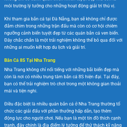
môi trường lý tưởng cho những hoạt động giải trí thú vị.
Khi tham gia bắn cá tại Đà Nẵng, bạn sẽ không chỉ được
đắm chìm trong những trận đấu mà còn có cơ hội chiêm
ngưỡng cảnh biển tuyệt đẹp từ các quán bắn cá ven biển.
Đây chắc chắn là một trải nghiệm không thể bỏ qua đối với
những ai muốn kết hợp du lịch và giải trí.
Bắn Cá 8S Tại Nha Trang
Nha Trang không chỉ nổi tiếng với những bãi biển đẹp mà
còn là nơi có nhiều trung tâm bắn cá 8S hiện đại. Tại đây,
bạn có thể trải nghiệm trò chơi trong một không gian thoải
mái và tiện nghi.
Điều đặc biệt là nhiều quán bắn cá ở Nha Trang thường tổ
chức các giải đấu với phần thưởng hấp dẫn, tạo thêm
động lực cho người chơi. Nếu bạn là một tín đồ thích cạnh
tranh, đây chính là địa điểm lý tưởng để thử thách kỹ năng