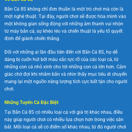
Bắn Cá 8S không chỉ đơn thuần là một trò chơi mà còn là
một nghệ thuật. Tại đây, người chơi sẽ được hòa mình vào
một không gian sống động với những âm thanh vui nhộn
từ máy bắn cá, sự khéo léo và chiến thuật là yếu tố quyết
định để giành chiến thắng.
Đối với những ai lần đầu tiên đến với Bắn Cá 8S, họ dễ
dàng bị cuốn hút bởi màu sắc rực rỡ của các loại cá, từ
những con cá nhỏ xinh cho tới những con cá lớn hơn. Cảm
giác chờ đợi khi nhắm bắn và nhìn thấy mục tiêu di chuyển
mang lại một nguồn năng lượng tích cực bất tận cho người
chơi.
Những Tuyến Cá Đặc Biệt
Tại Bắn Cá 8S có nhiều loại cá với giá trị khác nhau, điều
này giúp người chơi có nhiều lựa chọn hơn trong việc săn
bắt. Mỗi loại cá sẽ có điểm số khác nhau, từ đó người chơi