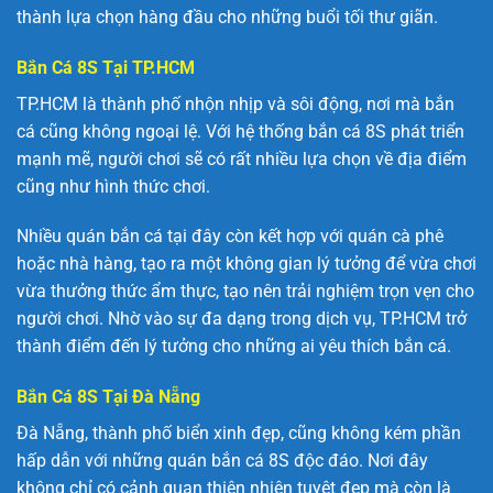
thành lựa chọn hàng đầu cho những buổi tối thư giãn.
Bắn Cá 8S Tại TP.HCM
TP.HCM là thành phố nhộn nhịp và sôi động, nơi mà bắn
cá cũng không ngoại lệ. Với hệ thống bắn cá 8S phát triển
mạnh mẽ, người chơi sẽ có rất nhiều lựa chọn về địa điểm
cũng như hình thức chơi.
Nhiều quán bắn cá tại đây còn kết hợp với quán cà phê
hoặc nhà hàng, tạo ra một không gian lý tưởng để vừa chơi
vừa thưởng thức ẩm thực, tạo nên trải nghiệm trọn vẹn cho
người chơi. Nhờ vào sự đa dạng trong dịch vụ, TP.HCM trở
thành điểm đến lý tưởng cho những ai yêu thích bắn cá.
Bắn Cá 8S Tại Đà Nẵng
Đà Nẵng, thành phố biển xinh đẹp, cũng không kém phần
hấp dẫn với những quán bắn cá 8S độc đáo. Nơi đây
không chỉ có cảnh quan thiên nhiên tuyệt đẹp mà còn là