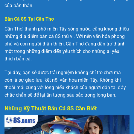
của bản thân.
Bắn Cá 8S Tại Cần Thơ
Cần Thơ, thành phố miền Tây sông nước, cũng không thiếu
những địa điểm bắn cá 8S thú vị. Với nền văn hóa phong
phú và con người thân thiện, Cần Thơ đang dần trở thành
một trong những điểm đến yêu thích cho những ai yêu
thích bắn cá.
Tại đây, bạn sẽ được trải nghiệm không chỉ trò chơi mà
còn là sự giao lưu, kết nối văn hóa miền Tây. Không khí
thoải mái cùng với lòng hiếu khách của người dân tại đây
chắc chắn sẽ để lại ấn tượng sâu sắc trong lòng bạn.
Những Kỹ Thuật Bắn Cá 8S Cần Biết