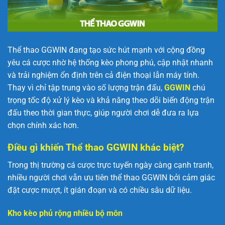
Thể thao GGWIN đang tạo sức hút mạnh với cộng đồng
yêu cá cược nhờ hệ thống kèo phong phú, cập nhật nhanh
và trải nghiệm ổn định trên cả điện thoại lẫn máy tính.
Thay vì chỉ tập trung vào số lượng trận đấu,
GGWIN
chú
trọng tốc độ xử lý kèo và khả năng theo dõi biến động trận
đấu theo thời gian thực, giúp người chơi dễ đưa ra lựa
chọn chính xác hơn.
Điều gì khiến Thể thao GGWIN khác biệt?
Trong thị trường cá cược trực tuyến ngày càng cạnh tranh,
nhiều người chơi vẫn ưu tiên thể thao GGWIN bởi cảm giác
đặt cược mượt, ít gián đoạn và có chiều sâu dữ liệu.
Kho kèo phủ rộng nhiều bộ môn