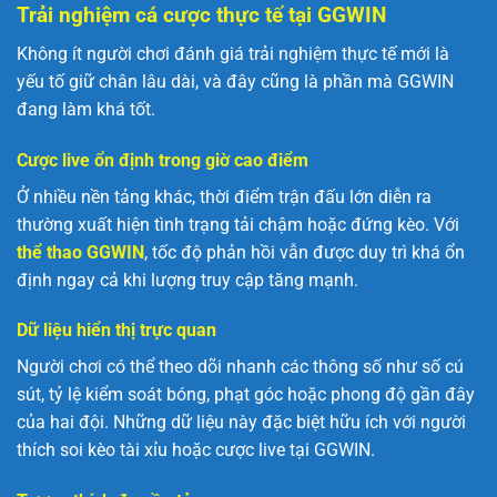
Trải nghiệm cá cược thực tế tại GGWIN
Không ít người chơi đánh giá trải nghiệm thực tế mới là
yếu tố giữ chân lâu dài, và đây cũng là phần mà GGWIN
đang làm khá tốt.
Cược live ổn định trong giờ cao điểm
Ở nhiều nền tảng khác, thời điểm trận đấu lớn diễn ra
thường xuất hiện tình trạng tải chậm hoặc đứng kèo. Với
thể thao GGWIN
, tốc độ phản hồi vẫn được duy trì khá ổn
định ngay cả khi lượng truy cập tăng mạnh.
Dữ liệu hiển thị trực quan
Người chơi có thể theo dõi nhanh các thông số như số cú
sút, tỷ lệ kiểm soát bóng, phạt góc hoặc phong độ gần đây
của hai đội. Những dữ liệu này đặc biệt hữu ích với người
thích soi kèo tài xỉu hoặc cược live tại GGWIN.